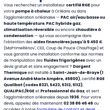
Vous recherchez un installateur
certifié RGE
pour
votre
pompe à chaleur
à Orléans ou dans
l'agglomération orléanaise —
PAC air/eau basse ou
haute température
,
PAC hybride gaz
,
climatisation réversible
ou encore
chaudière à
condensation
— qui vous accompagne dans
l'obtention des
aides financières jusqu'à 9 450 €
(MaPrimeRénov', CEE, Coup de Pouce Chauffage) et
vous garantit une installation conforme aux normes
de manipulation des
fluides frigorigènes
avec un
devis gratuit et sans engagement ?
Dargent
Thermique
est installé à
Saint-Jean-de-Braye (1
Avenue André Marie Ampère, 45800)
, certifié
RGE
Qualibat (codes 8321, 5423, 5312, 5112)
,
QUALIPAC/RGE
et
Professionnel du Gaz
, et sert
l'agglomération orléanaise depuis
1936
. Pour votre
devis, appelez dès maintenant
02 38 86 46 46
ou
accédez à notre
formulaire de contact et devis
.